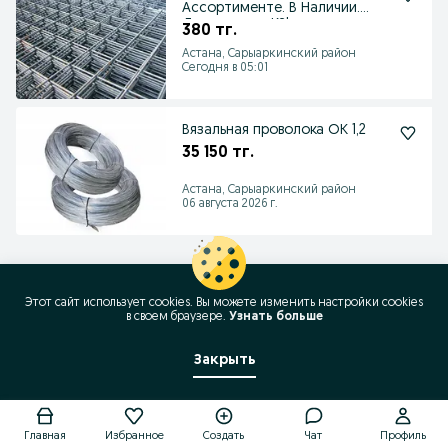
Ассортименте. В Наличии.
Доставка по КЗ!
380 тг.
Астана, Сарыаркинский район
Сегодня в 05:01
Вязальная проволока ОК 1,2
35 150 тг.
Астана, Сарыаркинский район
06 августа 2026 г.
Этот сайт использует cookies. Вы можете изменить настройки cookies
в своeм браузере.
Узнать больше
Закрыть
Позвонить / SMS
Главная
Избранное
Создать
Чат
Профиль